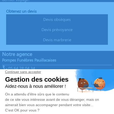
Obtenez un devis
Devis obsèques
Devis prévoyance
Devis marbrerie
Notre agence
Pompes Funèbres Pauillacaises
05 64 28 04 34
pfp33250@orange.fr
1, Rue du Maréchal Juin - 33250 - Pauillac
4.9/5 - 108 avis
Nos Services
Liens utiles
Organiser des Obsèques
Avis de décès
Monuments funéraires
Demande de rendez-vous en
agence
Services aux familles