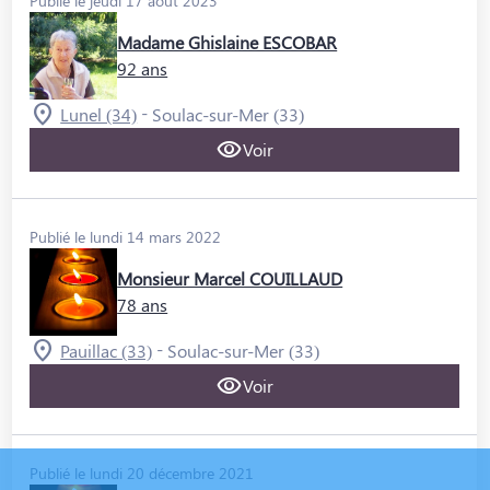
Publié le jeudi 17 août 2023
Madame Ghislaine ESCOBAR
92 ans
-
Lunel (34)
Soulac-sur-Mer (33)
Voir
Publié le lundi 14 mars 2022
Monsieur Marcel COUILLAUD
78 ans
-
Pauillac (33)
Soulac-sur-Mer (33)
Voir
Publié le lundi 20 décembre 2021