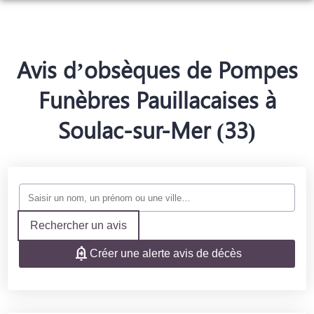
NOS SERVICES
NOTRE AGENCE
ORGANISER DES OBSÈQUES
Avis d’obsèques de Pompes
NOTRE CHAMBRE FUNERAIRE
PRÉVOIR SES OBSÈQUES
Funèbres Pauillacaises à
ESPACES HOMMAGES
Soulac-sur-Mer (33)
MONUMENTS FUNÉRAIRES
SERVICES AUX FAMILLES
Rechercher un avis
Créer une alerte avis de décès