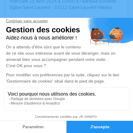
mercredi 10 avril 2024 à 15h00 à l'adresse suivante :
Église Saint Laurent - 33112 Saint-Laurent-Médoc.
Un service de plantation d’arbre hommage est
disponible ici
.
Je rends hommage
Cérémonie religieuse
mercredi 10 avril 2024 à 15h00
Église Saint Laurent de Saint-Laurent-Médoc
33112 Saint-Laurent-Médoc
Je rends hommage
Déroulé des obsèques
6
Faire-part
Hommages
Repos en salon funéraire