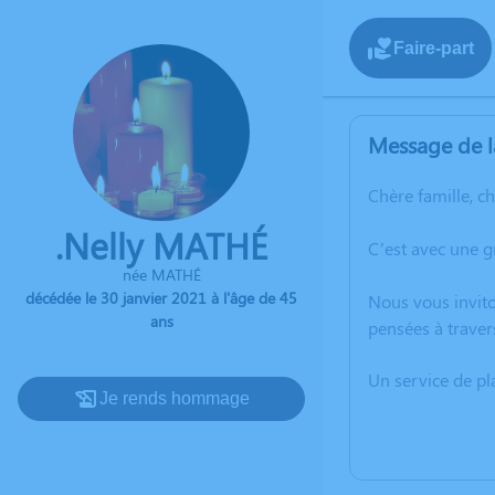
Faire-part
Message de l
Chère famille, c
.Nelly MATHÉ
C’est avec une g
née MATHÉ
décédée le 30 janvier 2021 à l'âge de 45
Nous vous invito
ans
pensées à traver
Un service de p
Je rends hommage