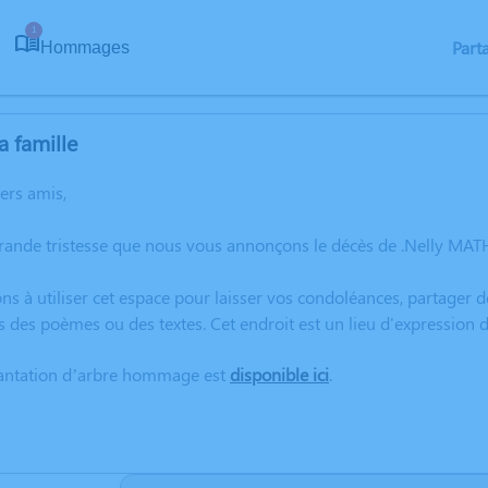
1
Part
Hommages
a famille
hers amis,
rande tristesse que nous vous annonçons le décès de .Nelly MATH
ns à utiliser cet espace pour laisser vos condoléances, partager
s des poèmes ou des textes. Cet endroit est un lieu d'expression
lantation d’arbre hommage est
disponible ici
.