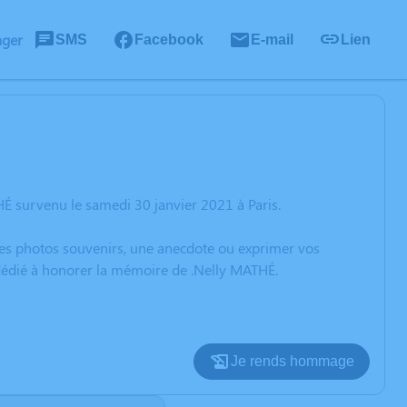
ager
SMS
Facebook
E-mail
Lien
É survenu le samedi 30 janvier 2021 à Paris.
 des photos souvenirs, une anecdote ou exprimer vos
 dédié à honorer la mémoire de .Nelly MATHÉ.
Je rends hommage