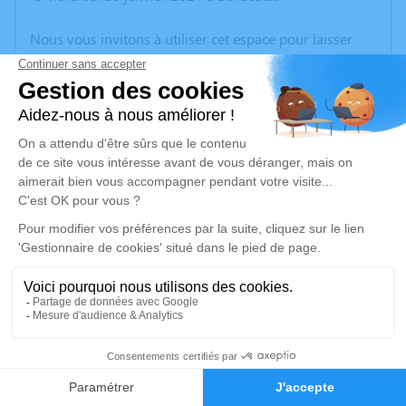
Nous vous invitons à utiliser cet espace pour laisser
vos condoléances, partager des photos souvenirs, une
anecdote ou exprimer vos pensées à travers des
poèmes ou des textes. Cet endroit est un lieu
d'expression dédié à honorer la mémoire de Nadine
CHARPENTIER.
Un service de plantation d’arbre hommage est
disponible ici
.
Je rends hommage
Cérémonie religieuse
mardi 23 janvier 2024 à 11h00
3
Église Saint Laurent de Saint-Laurent-Médoc
33112 Saint-Laurent-Médoc
Faire-part
Hommages