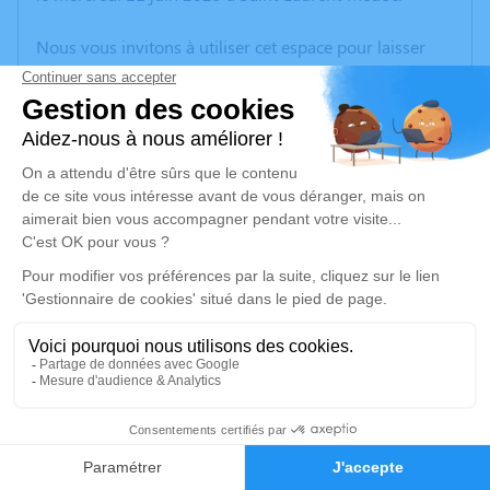
Nous vous invitons à utiliser cet espace pour laisser
vos condoléances, partager des photos souvenirs, une
anecdote ou exprimer vos pensées à travers des
poèmes ou des textes. Cet endroit est un lieu
d'expression dédié à honorer la mémoire de Jean-
Pierre DUFAURE.
Un service de plantation d’arbre hommage est
disponible ici
.
Je rends hommage
Cérémonie religieuse
mercredi 18 juin 2025 à 11h00
1
Église Saint Laurent de Saint-Laurent-Médoc
33112 Saint-Laurent-Médoc
Faire-part
Hommages