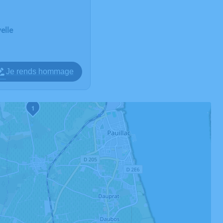
elle
Je rends hommage
1