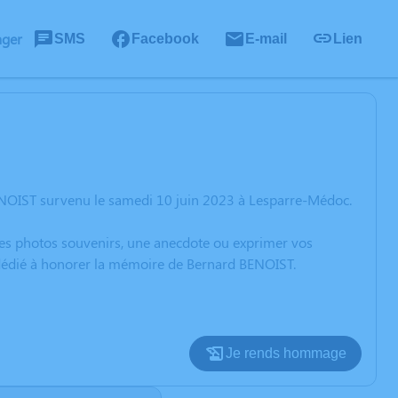
ager
SMS
Facebook
E-mail
Lien
ENOIST survenu le samedi 10 juin 2023 à Lesparre-Médoc.
 des photos souvenirs, une anecdote ou exprimer vos
n dédié à honorer la mémoire de Bernard BENOIST.
Je rends hommage