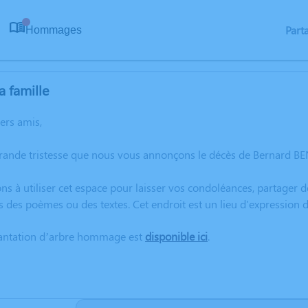
Part
Hommages
0
a famille
hers amis,
grande tristesse que nous vous annonçons le décès de Bernard B
ns à utiliser cet espace pour laisser vos condoléances, partager
s des poèmes ou des textes. Cet endroit est un lieu d'expressio
lantation d’arbre hommage est
disponible ici
.